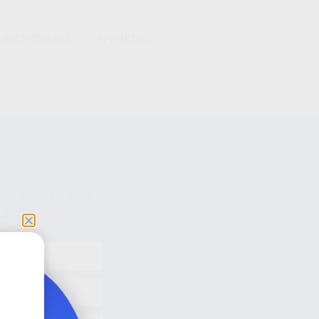
LINEFORLØB
NYHEDER
Feng Shui og Jord
r
og