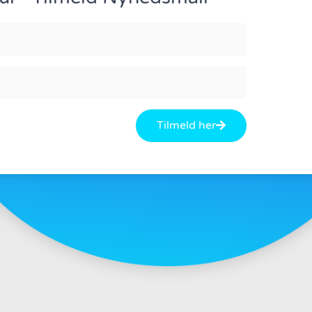
TILMELD 
Tilmeld her