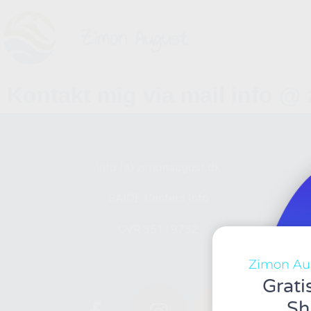
Zimon August
Kontakt mig via mail info @
info (a) zimonaugust.dk
SAIOE Centers Info
CVR 35119752
Zimon Au
Grati
Sh