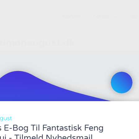
BØGER
OM MIG
ON
 zimonaugust.dk
Brug 33% af dit held med 
Akupunktu
- gratis eb
gust
s E-Bog Til Fantastisk Feng
ui - Tilmeld Nyhedsmail